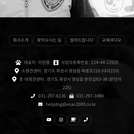
회사소개
찾아오시는 길
알려드립니다
교육비디오
대표자 : 이찬종
사업자등록번호 : 124-44-22925
소형견센터 : 경기도 화성시 봉담읍 매봉로210 (내리210)
중·대형견센터 : 경기도 화성시 봉담읍 분천길83-38 (분천리
225)
031-297-6136
031-297-3490
helpdog@esac2000.co.kr