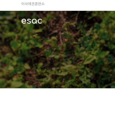
TV 동물농장 아저씨
안전하고 행복한 펫티켓 선도!
esac
경기도 화성시 봉담읍 위치
이찬종, 이웅종 소장 소개