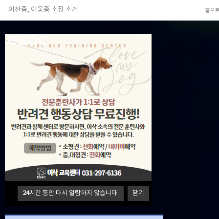
이삭애견훈련소
홈으
TV 동물농장 아저씨
안전하고 행복한 펫티켓 선도!
esac
경기도 화성시 봉담읍 위치
이찬종, 이웅종 소장 소개
24
시간 동안 다시 열람하지 않습니다.
닫기