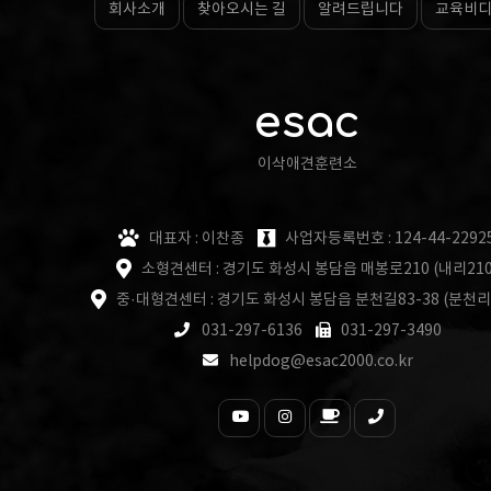
회사소개
찾아오시는 길
알려드립니다
교육비
esac
이삭애견훈련소
대표자 : 이찬종
사업자등록번호 : 124-44-2292
소형견센터 : 경기도 화성시 봉담읍 매봉로210 (내리210
중·대형견센터 : 경기도 화성시 봉담읍 분천길83-38 (분천리
031-297-6136
031-297-3490
helpdog@esac2000.co.kr