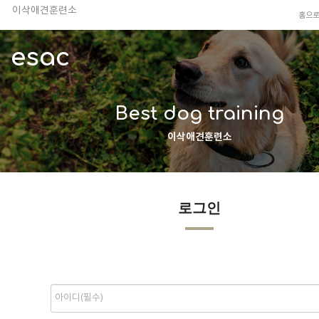
이삭애견훈련소
홈으
TV 동물농장 아저씨
안전하고 행복한 펫티켓 선도!
esac
경기도 화성시 봉담읍 위치
이찬종, 이웅종 소장 소개
Best dog training
이삭애견훈련소
로그인