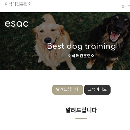
TV 동물농장 아저씨
홈으
안전하고 행복한 펫티켓 선도!
esac
경기도 화성시 봉담읍 위치
이찬종, 이웅종 소장 소개
Best dog training
이삭애견훈련소
알려드립니다.
교육비디오
알려드립니다