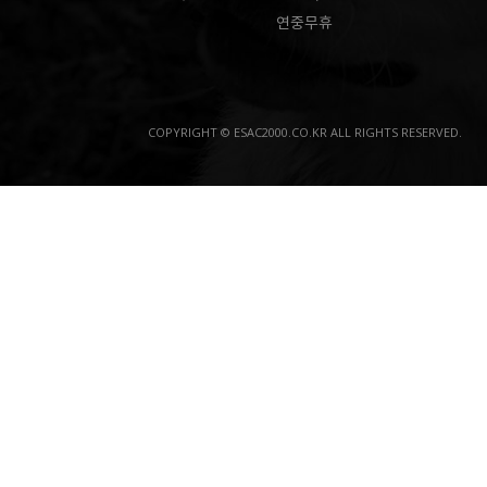
연중무휴
COPYRIGHT © ESAC2000.CO.KR ALL RIGHTS RESERVED.