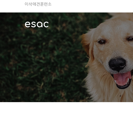
TV 동물농장 아저씨
안전하고 행복한 펫티켓 선도!
esac
경기도 화성시 봉담읍 위치
이찬종, 이웅종 소장 소개