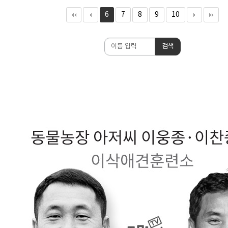
6
7
8
9
10
검
검색
색