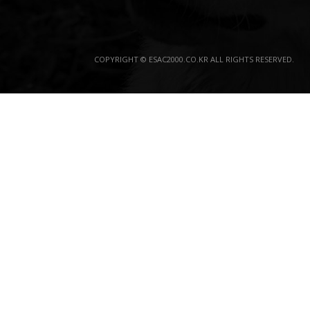
COPYRIGHT © ESAC2000.CO.KR ALL RIGHTS RESERVED.