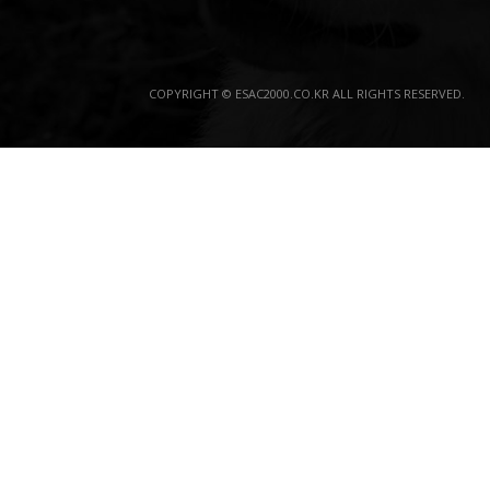
COPYRIGHT © ESAC2000.CO.KR ALL RIGHTS RESERVED.