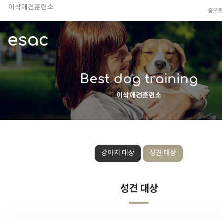
이삭애견훈련소
홈으
TV 동물농장 아저씨
안전하고 행복한 펫티켓 선도!
esac
경기도 화성시 봉담읍 위치
이찬종, 이웅종 소장 소개
Best dog training
이삭애견훈련소
강아지 대상
성견 대상
성견 대상