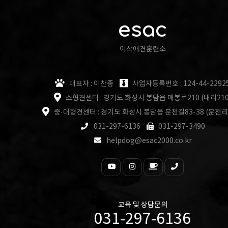
esac
이삭애견훈련소
대표자 : 이찬종
사업자등록번호 : 124-44-2292
소형견센터 : 경기도 화성시 봉담읍 매봉로210 (내리210
중·대형견센터 : 경기도 화성시 봉담읍 분천길83-38 (분천리
031-297-6136
031-297-3490
helpdog@esac2000.co.kr
교육 및 상담문의
031-297-6136