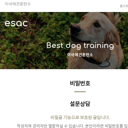
이삭애견훈련소
홈으
TV 동물농장 아저씨
안전하고 행복한 펫티켓 선도!
esac
경기도 화성시 봉담읍 위치
이찬종, 이웅종 소장 소개
Best dog training
이삭애견훈련소
비밀번호
설문상담
비밀글 기능으로 보호된 글입니다.
작성자와 관리자만 열람하실 수 있습니다. 본인이라면 비밀번호를 입