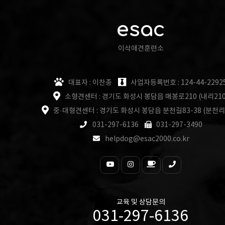
esac
이삭애견훈련소
대표자 : 이찬종
사업자등록번호 : 124-44-2292
소형견센터 : 경기도 화성시 봉담읍 매봉로210 (내리210
중·대형견센터 : 경기도 화성시 봉담읍 분천길83-38 (분천리
031-297-6136
031-297-3490
helpdog@esac2000.co.kr
교육 및 상담문의
031-297-6136