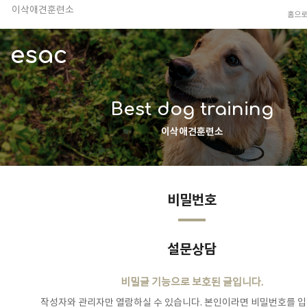
이삭애견훈련소
홈으
TV 동물농장 아저씨
안전하고 행복한 펫티켓 선도!
esac
경기도 화성시 봉담읍 위치
이찬종, 이웅종 소장 소개
Best dog training
이삭애견훈련소
비밀번호
설문상담
비밀글 기능으로 보호된 글입니다.
작성자와 관리자만 열람하실 수 있습니다. 본인이라면 비밀번호를 입